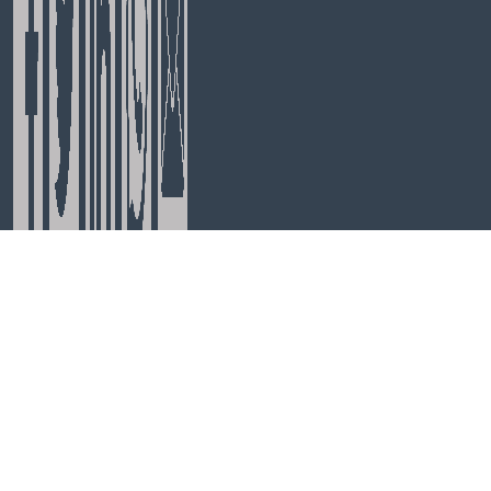
tel:
+31(0)172-242590
kvk:
55088236
btw:
NL001733502B35
Algemene voorwaarden
/
Privacybeleid
/
Herroepingsrecht
/
Fair-