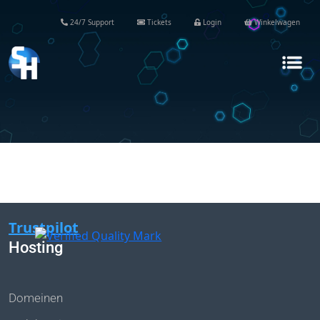
24/7 Support
Tickets
Login
Winkelwagen
Trustpilot
Hosting
Domeinen