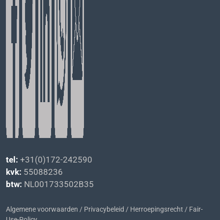
tel:
+31(0)172-242590
kvk:
55088236
btw:
NL001733502B35
Algemene voorwaarden
/
Privacybeleid
/
Herroepingsrecht
/
Fair-
Use-Policy